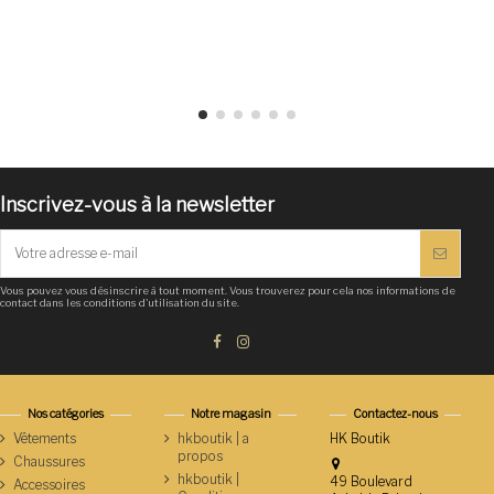
Inscrivez-vous à la newsletter
Vous pouvez vous désinscrire à tout moment. Vous trouverez pour cela nos informations de
contact dans les conditions d'utilisation du site.
Nos catégories
Notre magasin
Contactez-nous
Vêtements
hkboutik | a
HK Boutik
propos
Chaussures
hkboutik |
49 Boulevard
Accessoires