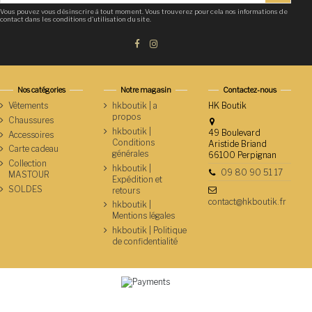
Vous pouvez vous désinscrire à tout moment. Vous trouverez pour cela nos informations de
contact dans les conditions d'utilisation du site.
Nos catégories
Notre magasin
Contactez-nous
Vêtements
hkboutik | a
HK Boutik
propos
Chaussures
hkboutik |
49 Boulevard
Accessoires
Conditions
Aristide Briand
Carte cadeau
générales
66100 Perpignan
Collection
hkboutik |
09 80 90 51 17
MASTOUR
Expédition et
SOLDES
retours
contact@hkboutik.fr
hkboutik |
Mentions légales
hkboutik | Politique
de confidentialité