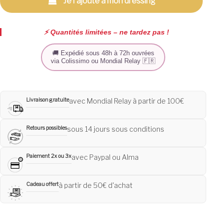
Je l'ajoute à mon dressing
⚡️ Quantités limitées – ne tardez pas !
🚚 Expédié sous 48h à 72h ouvrées
via Colissimo ou Mondial Relay 🇫🇷
Livraison gratuite
avec Mondial Relay à partir de 100€
Retours possibles
sous 14 jours sous conditions
Paiement 2x ou 3x
avec Paypal ou Alma
Cadeau offert
à partir de 50€ d'achat