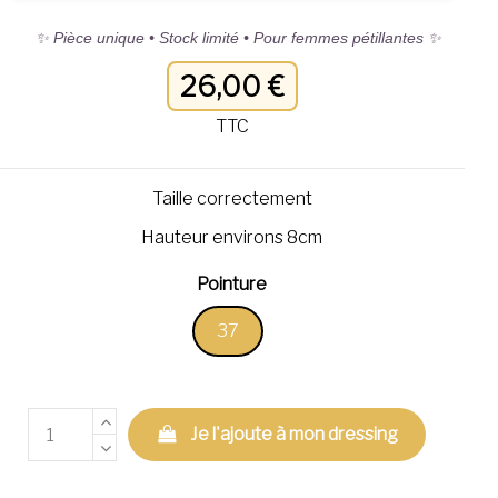
✨ Pièce unique • Stock limité • Pour femmes pétillantes ✨
26,00 €
TTC
Taille correctement
Hauteur environs 8cm
Pointure
37
Je l'ajoute à mon dressing