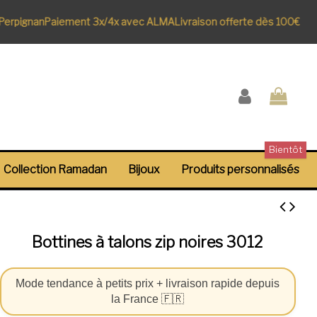
rpignan
Paiement 3x/4x avec ALMA
Livraison offerte dès 100€
Bientôt
Collection Ramadan
Bijoux
Produits personnalisés
Bottines à talons zip noires 3012
Mode tendance à petits prix + livraison rapide depuis
la France 🇫🇷