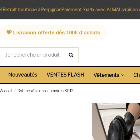
etrait boutique à Perpignan
Paiement 3x/4x avec ALMA
Livraison of
💝 Livraison offerte dès 100€ d’achats
Nouveautés
VENTES FLASH
Vêtements
Ch
Accueil
Bottines à talons zip noires 3012