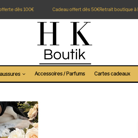
ferte dès 100€
Cadeau offert dès 50€
Retrait boutique à Pe
Accessoires / Parfums
Cartes cadeaux
aussures