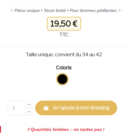
✨ Pièce unique • Stock limité • Pour femmes pétillantes ✨
19,50 €
TTC
Taille unique, convient du 34 au 42
Coloris
Noir
Je l'ajoute à mon dressing
⚡️ Quantités limitées – ne tardez pas !