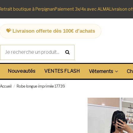
rait boutique à Perpignan
Paiement 3x/4x avec ALMA
Livraison offe
💝 Livraison offerte dès 100€ d’achats
Nouveautés
VENTES FLASH
Vêtements
Ch
Accueil
Robe longue imprimée 17739