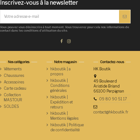
Inscrivez-vous à la newsletter
Vous pouvez vous désinscrire à tout moment. Vous trouverez pour cela nos informations de
contact dans les conditions d'utilisation du site.
Nos catégories
Notre magasin
Contactez-nous
Vêtements
hkboutik | a
HK Boutik
propos
Chaussures
hkboutik |
49 Boulevard
Accessoires
Conditions
Aristide Briand
Carte cadeau
générales
66100 Perpignan
Collection
hkboutik |
09 80 90 51 17
MASTOUR
Expédition et
SOLDES
retours
contact@hkboutik.fr
hkboutik |
Mentions légales
hkboutik | Politique
de confidentialité