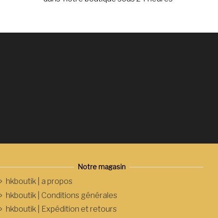
Notre magasin
hkboutik | a propos
hkboutik | Conditions générales
hkboutik | Expédition et retours