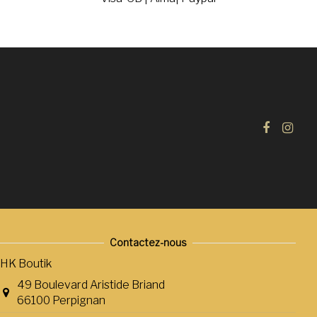
Contactez-nous
HK Boutik
49 Boulevard Aristide Briand
66100 Perpignan