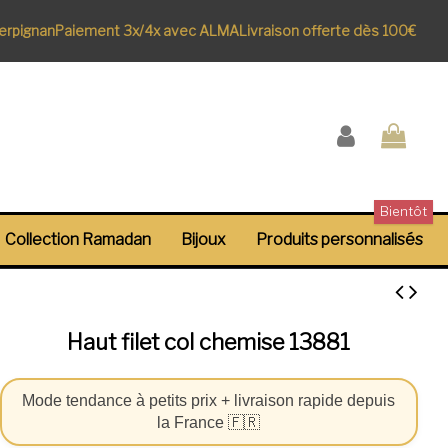
ignan
Paiement 3x/4x avec ALMA
Livraison offerte dès 100€
Bientôt
Collection Ramadan
Bijoux
Produits personnalisés
Haut filet col chemise 13881
Mode tendance à petits prix + livraison rapide depuis
la France 🇫🇷