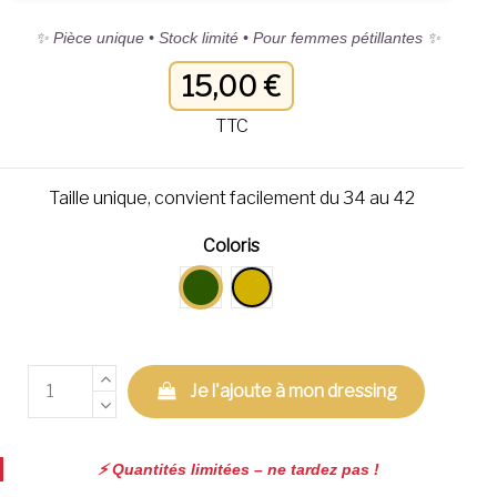
✨ Pièce unique • Stock limité • Pour femmes pétillantes ✨
15,00 €
TTC
Taille unique, convient facilement du 34 au 42
Coloris
kaki
dorée
Je l'ajoute à mon dressing
⚡️ Quantités limitées – ne tardez pas !