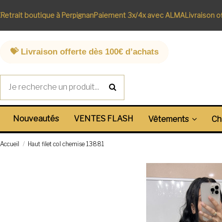
rait boutique à Perpignan
Paiement 3x/4x avec ALMA
Livraison offe
💝 Livraison offerte dès 100€ d’achats
Nouveautés
VENTES FLASH
Vêtements
Ch
Accueil
Haut filet col chemise 13881