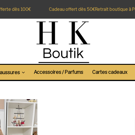
rte dès 100€
Cadeau offert dès 50€
Retrait boutique à Perp
Accessoires / Parfums
Cartes cadeaux
aussures