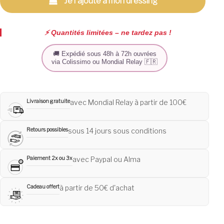
Je l'ajoute à mon dressing
⚡️ Quantités limitées – ne tardez pas !
🚚 Expédié sous 48h à 72h ouvrées
via Colissimo ou Mondial Relay 🇫🇷
Livraison gratuite
avec Mondial Relay à partir de 100€
Retours possibles
sous 14 jours sous conditions
Paiement 2x ou 3x
avec Paypal ou Alma
Cadeau offert
à partir de 50€ d'achat