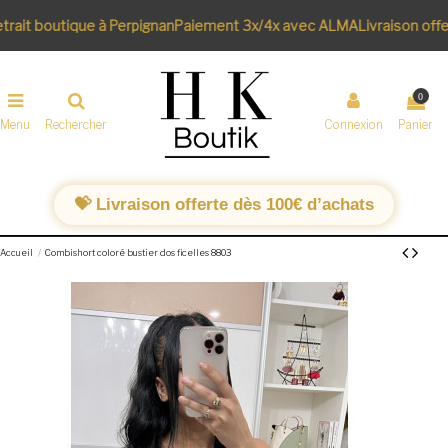
rait boutique à Perpignan
Paiement 3x/4x avec ALMA
Livraison offe
0
Menu
Rechercher
Connexion
Panier
💝 Livraison offerte dès 100€ d’achats
Accueil
Combishort coloré bustier dos ficelles 8803