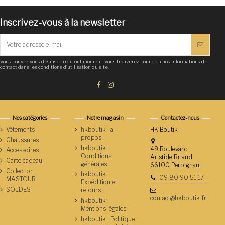
Inscrivez-vous à la newsletter
Vous pouvez vous désinscrire à tout moment. Vous trouverez pour cela nos informations de
contact dans les conditions d'utilisation du site.
Nos catégories
Notre magasin
Contactez-nous
Vêtements
hkboutik | a
HK Boutik
propos
Chaussures
hkboutik |
49 Boulevard
Accessoires
Conditions
Aristide Briand
Carte cadeau
générales
66100 Perpignan
Collection
hkboutik |
09 80 90 51 17
MASTOUR
Expédition et
SOLDES
retours
contact@hkboutik.fr
hkboutik |
Mentions légales
hkboutik | Politique