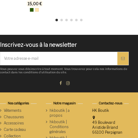
15,00 €
Inscrivez-vous à la newsletter
Vous pouvez vous désinscrire à tout moment. Vous trouverez pour cela nos informations de
contact dans les conditions d'utilisation du site.
Nos catégories
Notre magasin
Contactez-nous
Vêtements
hkboutik | a
HK Boutik
propos
Chaussures
hkboutik |
49 Boulevard
Accessoires
Conditions
Aristide Briand
Carte cadeau
générales
66100 Perpignan
Collection
hkboutik |