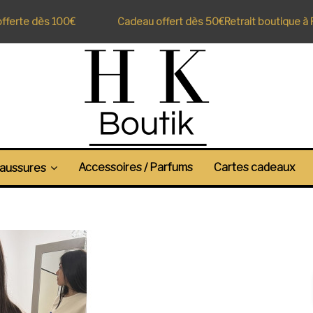
erte dès 100€
Cadeau offert dès 50€
Retrait boutique à Per
Accessoires / Parfums
Cartes cadeaux
aussures