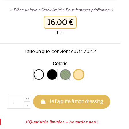
✨ Pièce unique • Stock limité • Pour femmes pétillantes ✨
16,00 €
TTC
Taille unique, convient du 34 au 42
Coloris
Blanc
Noir
kaki
beige
Je l'ajoute à mon dressing
⚡️ Quantités limitées – ne tardez pas !