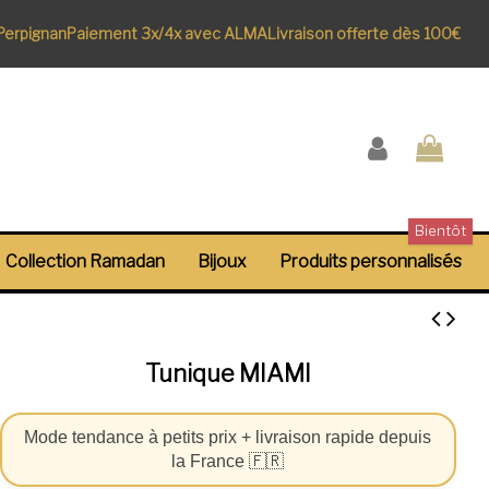
pignan
Paiement 3x/4x avec ALMA
Livraison offerte dès 100€
Bientôt
Collection Ramadan
Bijoux
Produits personnalisés
Tunique MIAMI
Mode tendance à petits prix + livraison rapide depuis
la France 🇫🇷