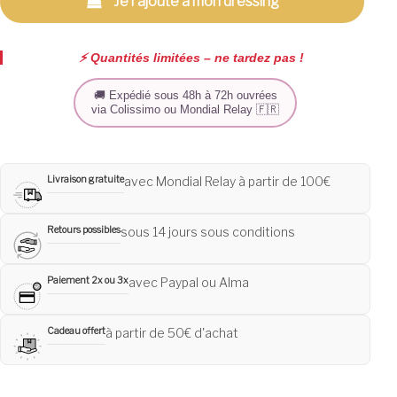
Je l'ajoute à mon dressing
⚡️ Quantités limitées – ne tardez pas !
🚚 Expédié sous 48h à 72h ouvrées
via Colissimo ou Mondial Relay 🇫🇷
Livraison gratuite
avec Mondial Relay à partir de 100€
Retours possibles
sous 14 jours sous conditions
Paiement 2x ou 3x
avec Paypal ou Alma
Cadeau offert
à partir de 50€ d'achat