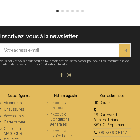
Inscrivez-vous à la newsletter
Vous pouvez vous désinscrire à tout moment. Vous trouverez pour cela nos informations de
contact dans les conditions d'utilisation du site.
Nos catégories
Notre magasin
Contactez-nous
Vêtements
hkboutik | a
HK Boutik
propos
Chaussures
hkboutik |
49 Boulevard
Accessoires
Conditions
Aristide Briand
Carte cadeau
générales
66100 Perpignan
Collection
hkboutik |
09 80 90 51 17
MASTOUR
Expédition et