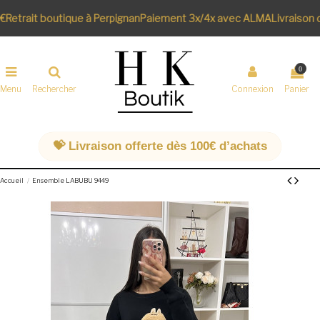
€
Retrait boutique à Perpignan
Paiement 3x/4x avec ALMA
Livraison o
0
Menu
Rechercher
Connexion
Panier
💝 Livraison offerte dès 100€ d’achats
Accueil
Ensemble LABUBU 9449