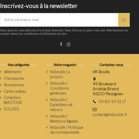
Inscrivez-vous à la newsletter
Vous pouvez vous désinscrire à tout moment. Vous trouverez pour cela nos informations de
contact dans les conditions d'utilisation du site.
Nos catégories
Notre magasin
Contactez-nous
Vêtements
hkboutik | a
HK Boutik
propos
Chaussures
hkboutik |
49 Boulevard
Accessoires
Conditions
Aristide Briand
Carte cadeau
générales
66100 Perpignan
Collection
hkboutik |
09 80 90 51 17
MASTOUR
Expédition et
SOLDES
retours
contact@hkboutik.fr
hkboutik |
Mentions légales
hkboutik | Politique
de confidentialité