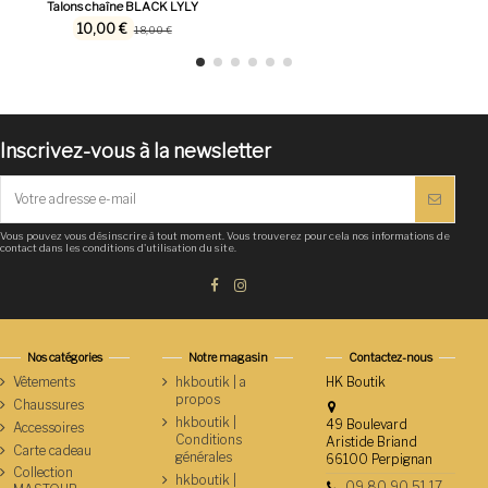
Talons chaîne BLACK LYLY
10,00 €
18,00 €
Inscrivez-vous à la newsletter
Vous pouvez vous désinscrire à tout moment. Vous trouverez pour cela nos informations de
contact dans les conditions d'utilisation du site.
Nos catégories
Notre magasin
Contactez-nous
Vêtements
hkboutik | a
HK Boutik
propos
Chaussures
hkboutik |
49 Boulevard
Accessoires
Conditions
Aristide Briand
Carte cadeau
générales
66100 Perpignan
Collection
hkboutik |
09 80 90 51 17