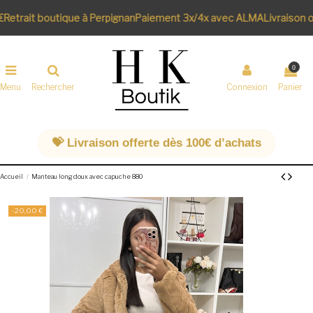
Retrait boutique à Perpignan
Paiement 3x/4x avec ALMA
Livraison o
0
Menu
Rechercher
Connexion
Panier
💝 Livraison offerte dès 100€ d’achats
Accueil
Manteau long doux avec capuche 880
-20,00 €