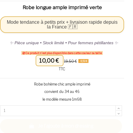
Robe longue ample imprimé verte
Mode tendance à petits prix + livraison rapide depuis
la France 🇫🇷
✨ Pièce unique • Stock limité • Pour femmes pétillantes ✨
Ce produit n'est plus disponible dans cette couleur ou taille
10,00 €
19,50 €
-9,50 €
TTC
Robe bohème chic ample imprimé
convient du 34 au 46
le modèle mesure 1m68
Je l'ajoute à mon dressing