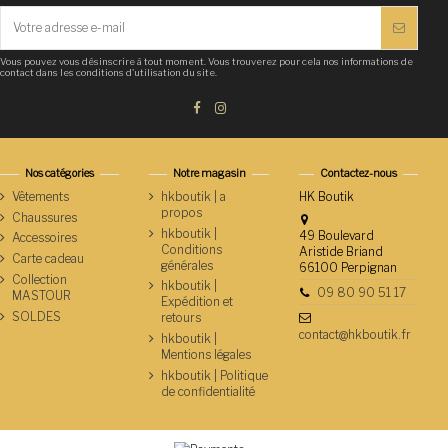
Vous pouvez vous désinscrire à tout moment. Vous trouverez pour cela nos informations de
contact dans les conditions d'utilisation du site.
Nos catégories
Notre magasin
Contactez-nous
Vêtements
hkboutik | a
HK Boutik
propos
Chaussures
hkboutik |
49 Boulevard
Accessoires
Conditions
Aristide Briand
Carte cadeau
générales
66100 Perpignan
Collection
hkboutik |
09 80 90 51 17
MASTOUR
Expédition et
SOLDES
retours
contact@hkboutik.fr
hkboutik |
Mentions légales
hkboutik | Politique
de confidentialité