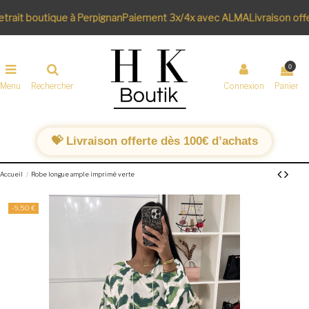
trait boutique à Perpignan
Paiement 3x/4x avec ALMA
Livraison off
0
Menu
Rechercher
Connexion
Panier
💝 Livraison offerte dès 100€ d’achats
Accueil
Robe longue ample imprimé verte
-9,50 €