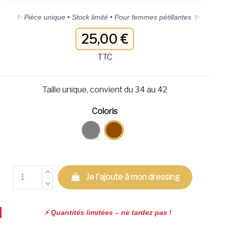
✨ Pièce unique • Stock limité • Pour femmes pétillantes ✨
25,00 €
TTC
Taille unique, convient du 34 au 42
Coloris
Noir
Marron
Je l'ajoute à mon dressing
⚡️ Quantités limitées – ne tardez pas !