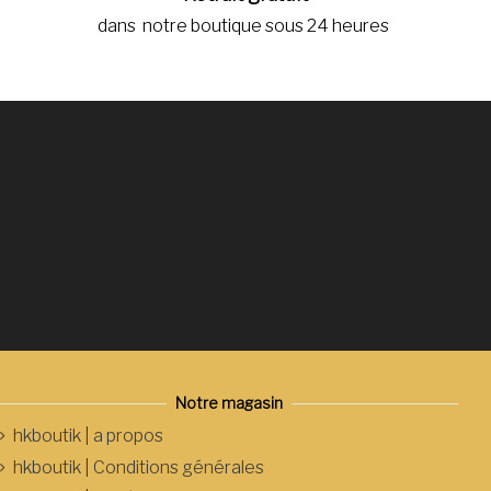
dans notre boutique sous 24 heures
Notre magasin
hkboutik | a propos
hkboutik | Conditions générales