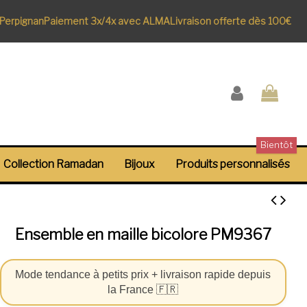
rpignan
Paiement 3x/4x avec ALMA
Livraison offerte dès 100€
Bientôt
Collection Ramadan
Bijoux
Produits personnalisés
Ensemble en maille bicolore PM9367
Mode tendance à petits prix + livraison rapide depuis
la France 🇫🇷