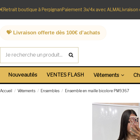
etrait boutique à Perpignan
Paiement 3x/4x avec ALMA
Livraison of
💝 Livraison offerte dès 100€ d’achats
Nouveautés
VENTES FLASH
Vêtements
Ch
Accueil
Vêtements
Ensembles
Ensemble en maille bicolore PM9367