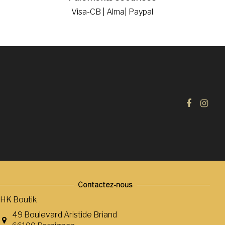
Visa-CB | Alma| Paypal
Contactez-nous
HK Boutik
49 Boulevard Aristide Briand