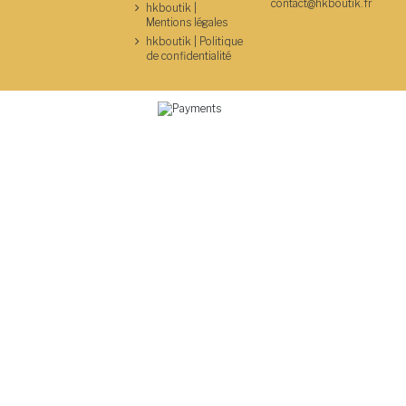
contact@hkboutik.fr
hkboutik |
Mentions légales
hkboutik | Politique
de confidentialité