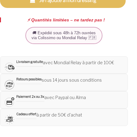
Je l'ajoute à mon dressing
⚡️ Quantités limitées – ne tardez pas !
🚚 Expédié sous 48h à 72h ouvrées
via Colissimo ou Mondial Relay 🇫🇷
Livraison gratuite
avec Mondial Relay à partir de 100€
Retours possibles
sous 14 jours sous conditions
Paiement 2x ou 3x
avec Paypal ou Alma
Cadeau offert
à partir de 50€ d'achat