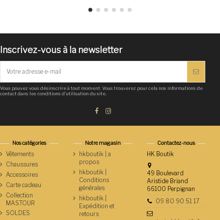
Inscrivez-vous à la newsletter
Vous pouvez vous désinscrire à tout moment. Vous trouverez pour cela nos informations de
contact dans les conditions d'utilisation du site.
Nos catégories
Notre magasin
Contactez-nous
Vêtements
hkboutik | a
HK Boutik
propos
Chaussures
hkboutik |
49 Boulevard
Accessoires
Conditions
Aristide Briand
Carte cadeau
générales
66100 Perpignan
Collection
hkboutik |
09 80 90 51 17
MASTOUR
Expédition et
SOLDES
retours