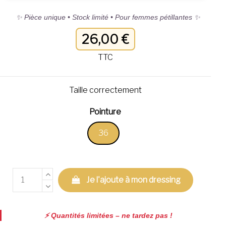
✨ Pièce unique • Stock limité • Pour femmes pétillantes ✨
26,00 €
TTC
Taille correctement
Pointure
36
Je l'ajoute à mon dressing
⚡️ Quantités limitées – ne tardez pas !