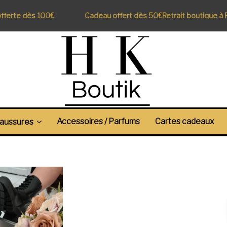
erte dès 100€
Cadeau offert dès 50€
Retrait boutique à Pe
Accessoires / Parfums
Cartes cadeaux
aussures