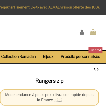
rpignan
Paiement 3x/4x avec ALMA
Livraison offerte dès 100€
Bientôt
Collection Ramadan
Bijoux
Produits personnalisés
Rangers zip
Mode tendance à petits prix + livraison rapide depuis
la France 🇫🇷