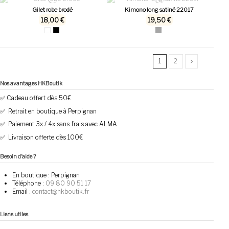
Gilet robe brodé
Kimono long satiné 22017
18,00 €
19,50 €
1
2
Nos avantages HKBoutik
✅ Cadeau offert dès 50€
✅ Retrait en boutique à Perpignan
✅ Paiement 3x / 4x sans frais avec ALMA
✅ Livraison offerte dès 100€
Besoin d’aide ?
En boutique :
Perpignan
Téléphone :
09 80 90 51 17
Email :
contact@hkboutik.fr
Liens utiles