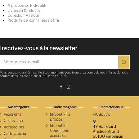
À propos de HKBoutik
Livraison & retours
Collection Mastour
Produits personnalisés à offrir
Inscrivez-vous à la newsletter
Vous pouvez vous désinscrire à tout moment. Vous trouverez pour cela nos informations de
contact dans les conditions d'utilisation du site.
Nos catégories
Notre magasin
Contactez-nous
Vêtements
hkboutik | a
HK Boutik
propos
Chaussures
hkboutik |
49 Boulevard
Accessoires
Conditions
Aristide Briand
Carte cadeau
générales
66100 Perpignan