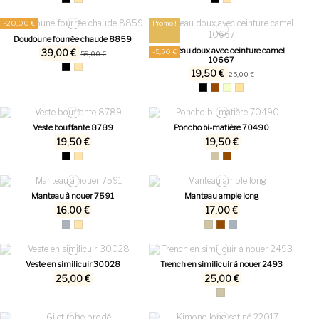
-20,00 €
Promo !
Doudoune fourrée chaude 8859
Manteau doux avec ceinture camel
39,00 €
-5,50 €
59,00 €
10667
19,50 €
25,00 €
Veste bouffante 8789
Poncho bi-matière 70490
19,50 €
19,50 €
Manteau à nouer 7591
Manteau ample long
16,00 €
17,00 €
Veste en similicuir 30028
Trench en similicuir à nouer 2493
25,00 €
25,00 €