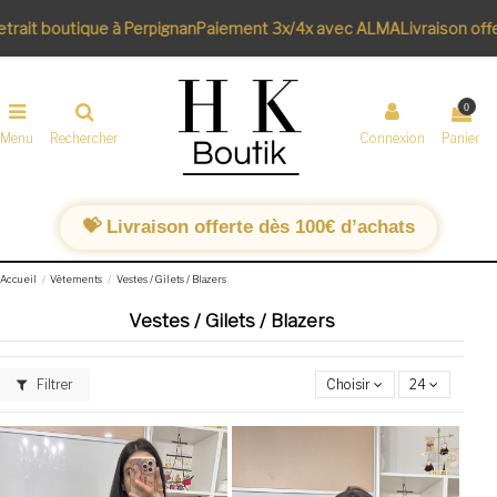
ait boutique à Perpignan
Paiement 3x/4x avec ALMA
Livraison offer
0
Menu
Rechercher
Connexion
Panier
💝 Livraison offerte dès 100€ d’achats
Accueil
Vêtements
Vestes / Gilets / Blazers
Vestes / Gilets / Blazers
Filtrer
Choisir
24