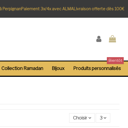
 Perpignan
Paiement 3x/4x avec ALMA
Livraison offerte dès 100€
Bientôt
Collection Ramadan
Bijoux
Produits personnalisés
Choisir
3