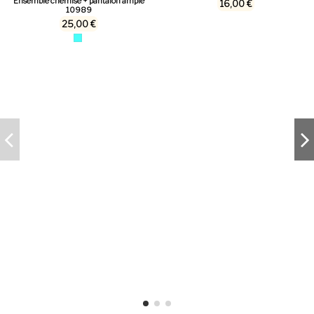
Ensemble chemise + pantalon ample
16,00 €
10989
25,00 €