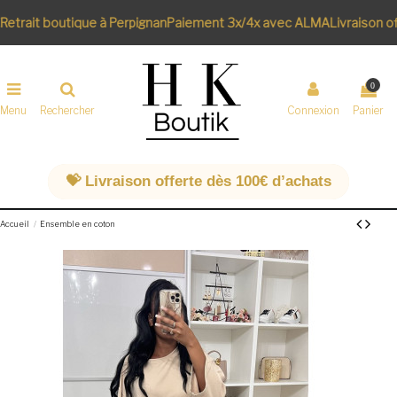
etrait boutique à Perpignan
Paiement 3x/4x avec ALMA
Livraison of
0
Menu
Rechercher
Connexion
Panier
💝 Livraison offerte dès 100€ d’achats
Accueil
Ensemble en coton