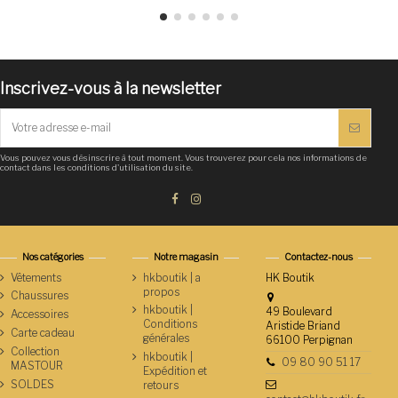
Inscrivez-vous à la newsletter
Vous pouvez vous désinscrire à tout moment. Vous trouverez pour cela nos informations de
contact dans les conditions d'utilisation du site.
Nos catégories
Notre magasin
Contactez-nous
Vêtements
hkboutik | a
HK Boutik
propos
Chaussures
hkboutik |
49 Boulevard
Accessoires
Conditions
Aristide Briand
Carte cadeau
générales
66100 Perpignan
Collection
hkboutik |
09 80 90 51 17
MASTOUR
Expédition et
SOLDES
retours