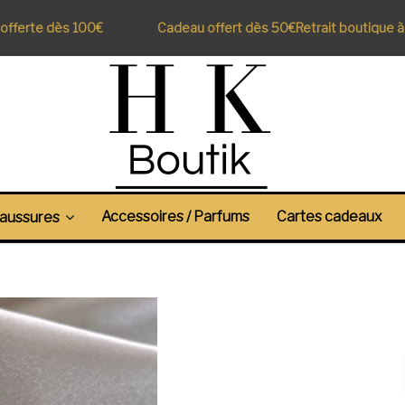
fferte dès 100€
Cadeau offert dès 50€
Retrait boutique à P
Accessoires / Parfums
Cartes cadeaux
aussures