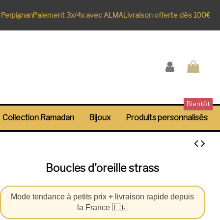
erpignan
Paiement 3x/4x avec ALMA
Livraison offerte dès 100€
Bientôt
Collection Ramadan
Bijoux
Produits personnalisés
Boucles d'oreille strass
Mode tendance à petits prix + livraison rapide depuis
la France 🇫🇷