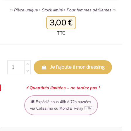
✨ Pièce unique • Stock limité • Pour femmes pétillantes ✨
3,00 €
TTC
Je l'ajoute à mon dressing
⚡️ Quantités limitées – ne tardez pas !
🚚 Expédié sous 48h à 72h ouvrées
via Colissimo ou Mondial Relay 🇫🇷