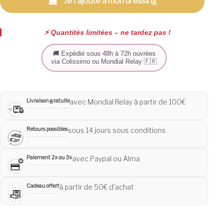
Je l'ajoute à mon dressing
⚡️ Quantités limitées – ne tardez pas !
🚚 Expédié sous 48h à 72h ouvrées
via Colissimo ou Mondial Relay 🇫🇷
Livraison gratuite
avec Mondial Relay à partir de 100€
Retours possibles
sous 14 jours sous conditions
Paiement 2x ou 3x
avec Paypal ou Alma
Cadeau offert
à partir de 50€ d'achat