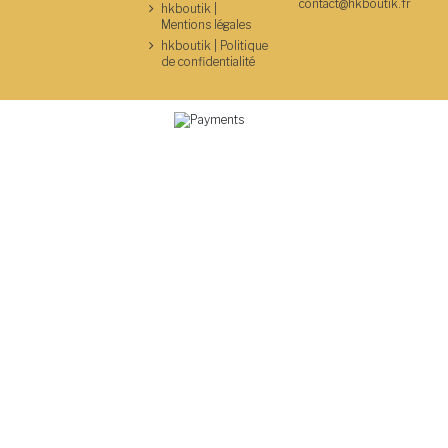
contact@hkboutik.fr
hkboutik |
Mentions légales
hkboutik | Politique
de confidentialité