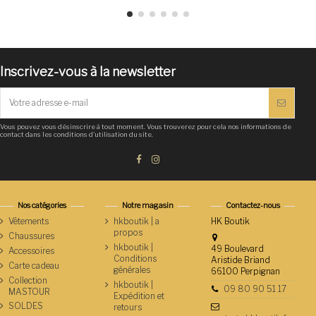
Inscrivez-vous à la newsletter
Vous pouvez vous désinscrire à tout moment. Vous trouverez pour cela nos informations de
contact dans les conditions d'utilisation du site.
Nos catégories
Notre magasin
Contactez-nous
Vêtements
hkboutik | a
HK Boutik
propos
Chaussures
hkboutik |
49 Boulevard
Accessoires
Conditions
Aristide Briand
Carte cadeau
générales
66100 Perpignan
Collection
hkboutik |
09 80 90 51 17
MASTOUR
Expédition et
SOLDES
retours