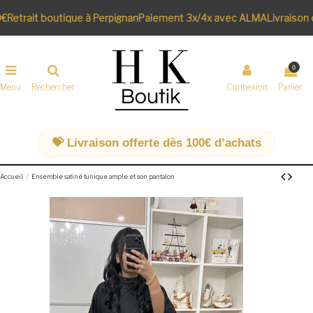
€
Retrait boutique à Perpignan
Paiement 3x/4x avec ALMA
Livraison 
0
Menu
Rechercher
Connexion
Panier
💝 Livraison offerte dès 100€ d’achats
Accueil
Ensemble satiné tunique ample et son pantalon