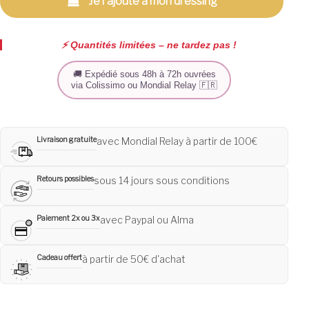
Je l'ajoute à mon dressing
⚡️ Quantités limitées – ne tardez pas !
🚚 Expédié sous 48h à 72h ouvrées
via Colissimo ou Mondial Relay 🇫🇷
Livraison gratuite
avec Mondial Relay à partir de 100€
Retours possibles
sous 14 jours sous conditions
Paiement 2x ou 3x
avec Paypal ou Alma
Cadeau offert
à partir de 50€ d'achat