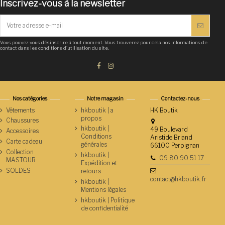
Inscrivez-vous à la newsletter
Vous pouvez vous désinscrire à tout moment. Vous trouverez pour cela nos informations de
contact dans les conditions d'utilisation du site.
Nos catégories
Notre magasin
Contactez-nous
Vêtements
hkboutik | a
HK Boutik
propos
Chaussures
hkboutik |
49 Boulevard
Accessoires
Conditions
Aristide Briand
Carte cadeau
générales
66100 Perpignan
Collection
hkboutik |
09 80 90 51 17
MASTOUR
Expédition et
SOLDES
retours
contact@hkboutik.fr
hkboutik |
Mentions légales
hkboutik | Politique
de confidentialité