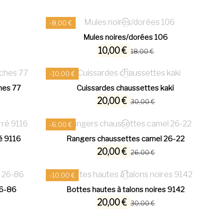
-8,00 €
Mules noires/dorées 106
10,00 €
18,00 €
-10,00 €
hes 77
Cuissardes chaussettes kaki
20,00 €
30,00 €
-6,00 €
ré 9116
Rangers chaussettes camel 26-22
20,00 €
26,00 €
-10,00 €
26-86
Bottes hautes à talons noires 9142
20,00 €
30,00 €