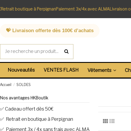
 boutique à Perpignan
Paiement 3x/4x avec ALMA
Livraison offerte 
💝 Livraison offerte dès 100€ d’achats
Nouveautés
VENTES FLASH
Vêtements
Ch
Accueil
SOLDES
Nos avantages HKBoutik
✅ Cadeau offert dès 50€
✅ Retrait en boutique à Perpignan
✅ Paiement 3x / 4x sans frais avec ALMA