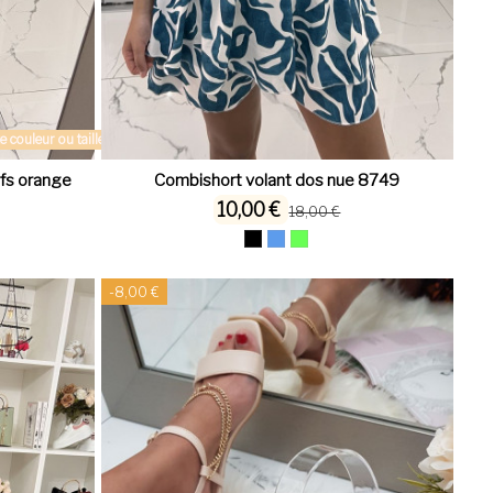
 couleur ou taille
fs orange
Combishort volant dos nue 8749
10,00 €
18,00 €
-8,00 €