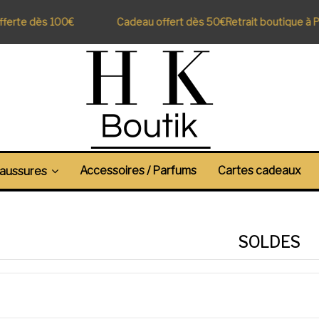
dès 100€
Cadeau offert dès 50€
Retrait boutique à Perpigna
Accessoires / Parfums
Cartes cadeaux
aussures
SOLDES