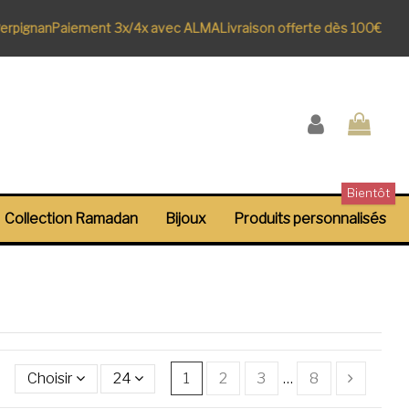
n
Paiement 3x/4x avec ALMA
Livraison offerte dès 100€
Bientôt
Collection Ramadan
Bijoux
Produits personnalisés
Choisir
24
1
2
3
…
8