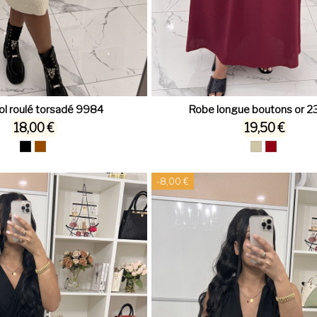
ol roulé torsadé 9984
Robe longue boutons or 
18,00 €
19,50 €
-8,00 €