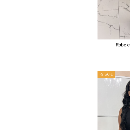
Robe c
-9,50 €