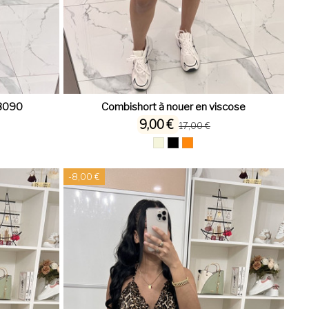
23090
Combishort à nouer en viscose
9,00 €
17,00 €
-8,00 €